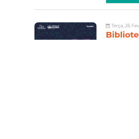
Terça, 26 Fe
Bibliote
debate 
dos Ga
A Prefeitura de 
Fortaleza (Secu
Biblioteca Munici
Nesta edição, o 
Cultura
conversa
Le