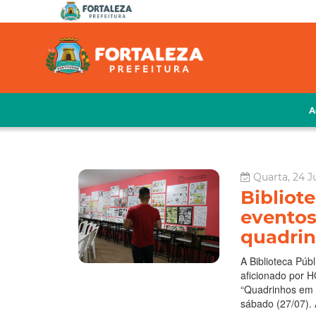
A
Quarta, 24 Ju
Bibliote
eventos
quadri
A Biblioteca Púb
aficionado por H
“Quadrinhos em 
sábado (27/07). A