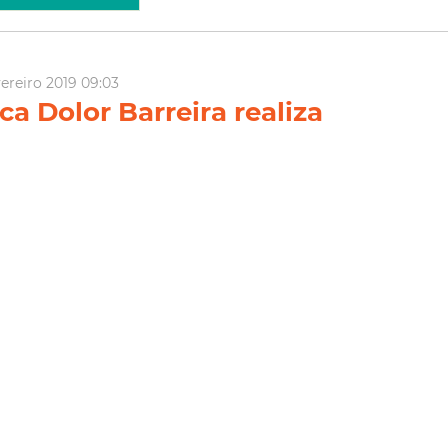
vereiro 2019 09:03
ca Dolor Barreira realiza
sobre “O Futuro da Indústria
mes”
Fortaleza, por meio da Secretaria Municipal da Cultura de
ltfor), realiza mais uma edição do evento Game em Foco na
pal Dolor Barreira, nesta quarta-feira (27/02), das 18h às 20h.
tema debatido será “O Futuro da Indústria dos...
Biblioteca Dolor Barreira
games
Palestra
roda de
ia Mais