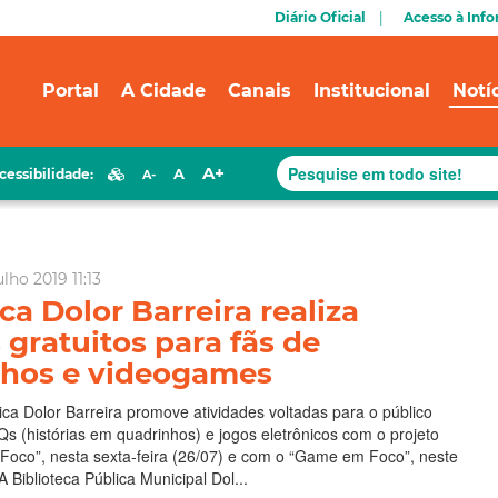
Diário Oficial
Acesso à Inf
Portal
A Cidade
Canais
Institucional
Notí
A+
A
cessibilidade:
A-
lho 2019 11:13
ca Dolor Barreira realiza
 gratuitos para fãs de
nhos e videogames
lica Dolor Barreira promove atividades voltadas para o público
Qs (histórias em quadrinhos) e jogos eletrônicos com o projeto
Foco”, nesta sexta-feira (26/07) e com o “Game em Foco”, neste
 Biblioteca Pública Municipal Dol...