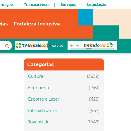
ormação
Transparência
Serviços
Legislação
cias
Fortaleza Inclusiva
Categorias
Cultura
(3659)
Economia
(1661)
Esporte e Lazer
(1128)
Infraestrutura
(957)
Juventude
(1948)