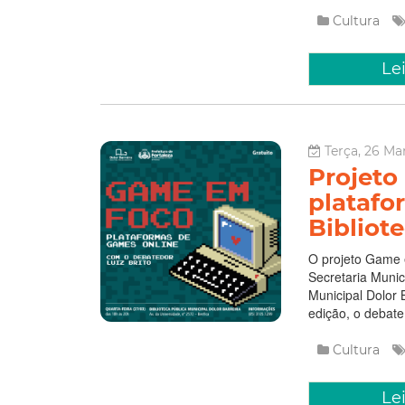
Cultura
Le
Terça, 26 Ma
Projeto
platafo
Bibliote
O projeto Game e
Secretaria Munici
Municipal Dolor 
edição, o debat
Cultura
Le