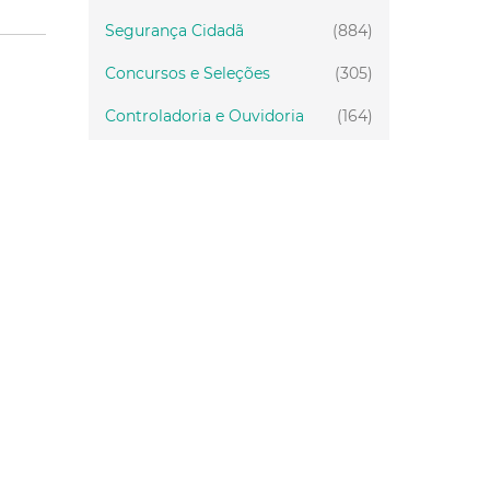
Segurança Cidadã
(884)
Concursos e Seleções
(305)
Controladoria e Ouvidoria
(164)
Servidor
(199)
Fiscalização
(151)
Proteção Animal
(33)
Relações Comunitárias
(10)
Mulheres
(21)
Regionais
(58)
Primeira Infância
(30)