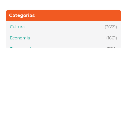
Categorias
Cultura
(3659)
Economia
(1661)
Esporte e Lazer
(1128)
Infraestrutura
(957)
Juventude
(1948)
Meio ambiente
(1437)
Mobilidade
(2877)
Social
(1985)
Tecnologia
(150)
Turismo
(1073)