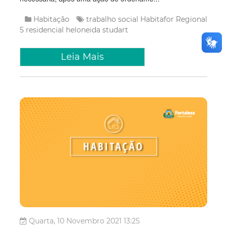
Habitação
trabalho social
Habitafor
Regional
5
residencial heloneida studart
Leia Mais
Quarta, 10 Novembro 2021 13:25