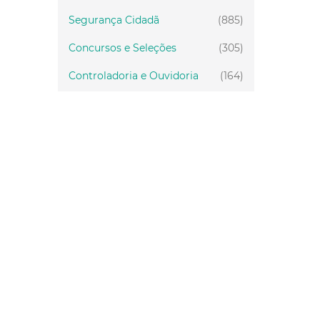
Segurança Cidadã
(885)
Concursos e Seleções
(305)
Controladoria e Ouvidoria
(164)
Servidor
(199)
Fiscalização
(151)
Proteção Animal
(34)
Relações Comunitárias
(10)
Mulheres
(21)
Regionais
(58)
Primeira Infância
(30)