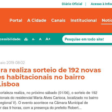
Diário Oficial
Acesso à Inf
Portal
A Cidade
Canais
Institucional
Notí
A+
A
cessibilidade:
A-
aio 2019 08:02
ra realiza sorteio de 192 novas
s habitacionais no bairro
Lisboa
Fortaleza realiza, no próximo sábado (01/06), o sorteio de 192
ionais do residencial Maria Alves Carioca, localizado no bairro
Regional V). O evento acontece na Câmara Municipal de
ir das 9 horas, com a presença do prefeito Robert...