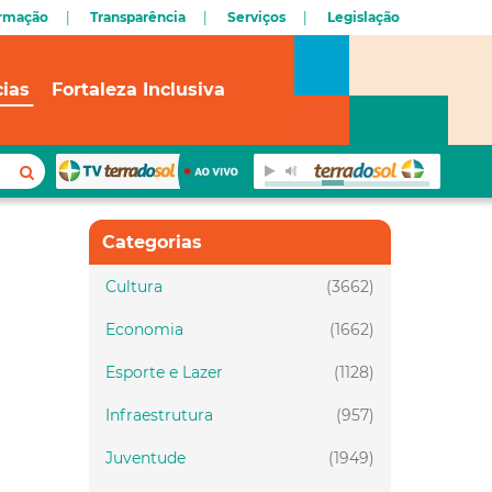
ormação
Transparência
Serviços
Legislação
cias
Fortaleza Inclusiva
Categorias
Cultura
(3662)
Economia
(1662)
Esporte e Lazer
(1128)
Infraestrutura
(957)
Juventude
(1949)