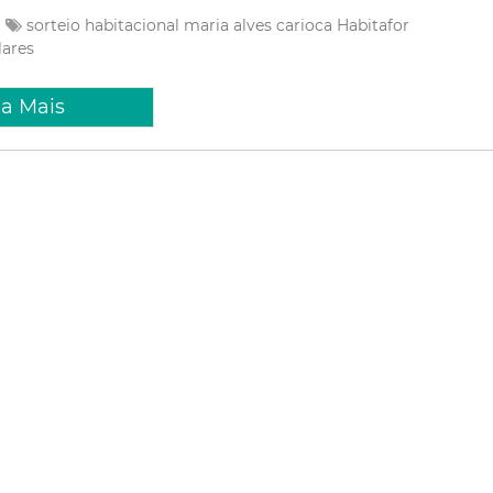
sorteio habitacional
maria alves carioca
Habitafor
lares
ia Mais