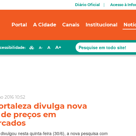
Diário Oficial
Acesso à Inf
Portal
A Cidade
Canais
Institucional
Notí
A+
A
cessibilidade:
A-
o 2016 10:52
ortaleza divulga nova
 de preços em
rcados
divulgou nesta quinta-feira (30/6), a nova pesquisa com