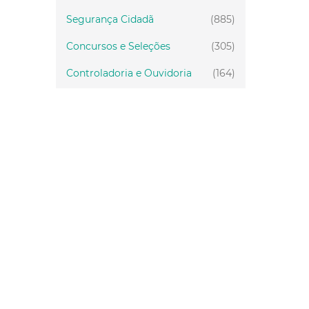
Segurança Cidadã
(885)
Concursos e Seleções
(305)
Controladoria e Ouvidoria
(164)
Servidor
(199)
Fiscalização
(151)
Proteção Animal
(34)
Relações Comunitárias
(10)
Mulheres
(21)
Regionais
(58)
Primeira Infância
(30)