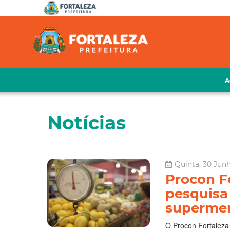
A
Notícias
Quinta, 30 Junh
Procon F
pesquisa
superme
O Procon Fortaleza 