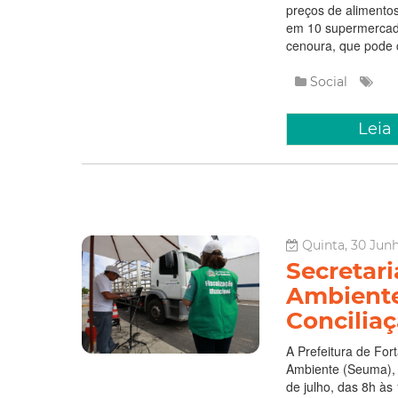
preços de alimento
em 10 supermercado
cenoura, que pode 
Social
Leia
Quinta, 30 Junh
Secretar
Ambiente 
Concilia
A Prefeitura de For
Ambiente (Seuma), r
de julho, das 8h à