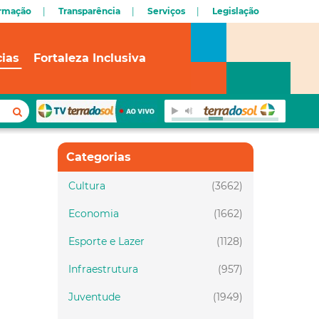
ormação
Transparência
Serviços
Legislação
cias
Fortaleza Inclusiva
Categorias
Cultura
(3662)
Economia
(1662)
Esporte e Lazer
(1128)
Infraestrutura
(957)
Juventude
(1949)