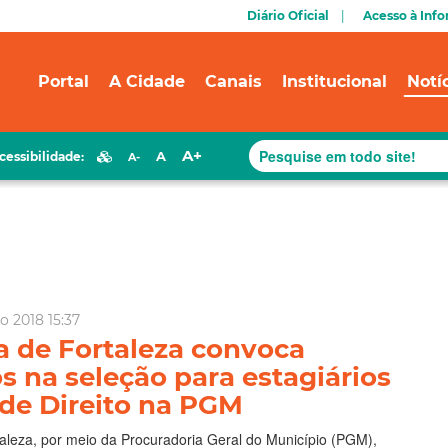
Diário Oficial
Acesso à Inf
Portal
A Cidade
Canais
Institucional
Notí
A+
A
cessibilidade:
A-
o 2018 15:37
a de Fortaleza convoca
 na seleção para estagiários
 de Direito na PGM
taleza, por meio da Procuradoria Geral do Município (PGM),