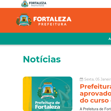
A
Notícias
Sexta, 05 Janeir
Prefeitur
aprovados
do curso
A Prefeitura de For