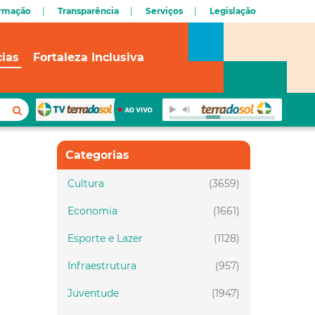
ormação
Transparência
Serviços
Legislação
cias
Fortaleza Inclusiva
Categorias
Cultura
(3659)
Economia
(1661)
Esporte e Lazer
(1128)
Infraestrutura
(957)
Juventude
(1947)