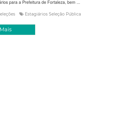
rios para a Prefeitura de Fortaleza, bem ...
eleções
Estagiários
Seleção Pública
 Mais
zembro 2017 09:08
rorroga inscrições para
o Centro de Línguas
pal de Desenvolvimento de Recursos Humanos (Imparh)
de inscrições da seleção de novos alunos para o Centro de
interessados têm até 7 de janeiro para realizar sua inscrição,
a internet, no Canal de Concursos e Seleç...
eleções
Educação
Seleção Pública
Novos Alunos
s