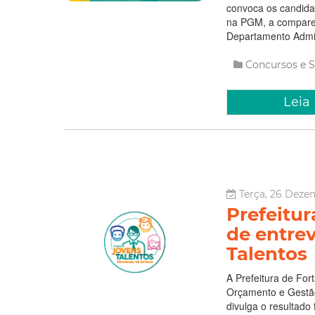
convoca os candidat
na PGM, a comparece
Departamento Admin
Concursos e S
Leia
Terça, 26 Dezem
Prefeitu
de entre
Talentos
A Prefeitura de For
Orçamento e Gestão 
divulga o resultado