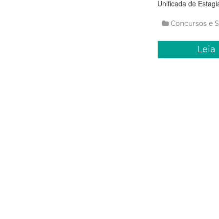
Unificada de Estagiá
Concursos e S
Leia
Segunda, 18 De
Imparh p
cursos d
O Instituto Munici
prorroga o período 
Línguas. Agora, os 
exclusivamente, pel
Concursos e S
Centro De Lingua