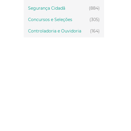
Segurança Cidadã
(884)
Concursos e Seleções
(305)
Controladoria e Ouvidoria
(164)
Servidor
(199)
Fiscalização
(151)
Proteção Animal
(33)
Relações Comunitárias
(10)
Mulheres
(21)
Regionais
(58)
Primeira Infância
(28)