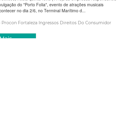
ivulgação do "Porto Folia", evento de atrações musicais
ntecer no dia 2/6, no Terminal Marítimo d...
Procon Fortaleza
Ingressos
Direitos Do Consumidor
 Mais
o 2018 18:32
a de Fortaleza participa da
na do Microempreendedor
l
taleza, por meio da Secretaria Municipal do Desenvolvimento
articipa da 10ª Semana do Microempreendedor Individual. A
egue durante toda semana (14 a 19/05), é uma iniciativa do
 para pequenos e microempreendedores que es...