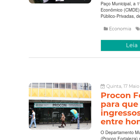
Paço Municipal, a 
Econômico (CMDE). A
Público-Privadas, d
Economia
Leia
Quinta, 17 Maio
Procon F
para que
ingresso
entre ho
O Departamento Mun
(Procon Fortaleza) 