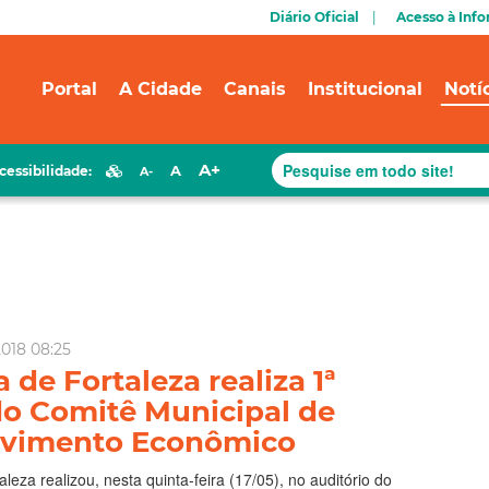
Diário Oficial
Acesso à Inf
Portal
A Cidade
Canais
Institucional
Notí
A+
A
cessibilidade:
A-
2018 08:25
a de Fortaleza realiza 1ª
do Comitê Municipal de
lvimento Econômico
aleza realizou, nesta quinta-feira (17/05), no auditório do