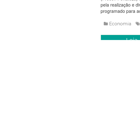
pela realização e d
programado para aco
Economia
Leia
Segunda, 14 Mai
Prefeitur
10ª Sema
Individua
A Prefeitura de For
Econômico (SDE), p
programação, que s
Sebrae-CE, voltada