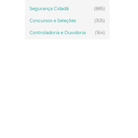
Segurança Cidadã
(885)
Concursos e Seleções
(305)
Controladoria e Ouvidoria
(164)
Servidor
(199)
Fiscalização
(151)
Proteção Animal
(34)
Relações Comunitárias
(10)
Mulheres
(21)
Regionais
(58)
Primeira Infância
(30)