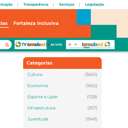
ormação
Transparência
Serviços
Legislação
cias
Fortaleza Inclusiva
Categorias
Cultura
(3660)
Economia
(1662)
Esporte e Lazer
(1128)
Infraestrutura
(957)
Juventude
(1949)