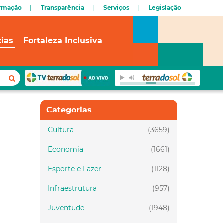
ormação
Transparência
Serviços
Legislação
cias
Fortaleza Inclusiva
Categorias
Cultura
(3659)
Economia
(1661)
Esporte e Lazer
(1128)
Infraestrutura
(957)
Juventude
(1948)