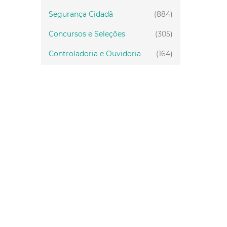
Segurança Cidadã
(884)
Concursos e Seleções
(305)
Controladoria e Ouvidoria
(164)
Servidor
(199)
Fiscalização
(151)
Proteção Animal
(33)
Relações Comunitárias
(10)
Mulheres
(21)
Regionais
(58)
Primeira Infância
(30)