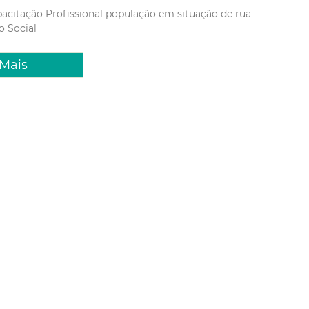
acitação Profissional
população em situação de rua
o Social
 Mais
 2017 16:10
e e gestão municipal
am das pré-conferências de
ia social
ores do Sistema Único de Assistência Social (SUAS),
stenciais e Poder Público participam de uma série de
tir os projetos e serviços assistenciais de Fortaleza. O
eu nessa terça-feira (11/07), no Auditório da Re...