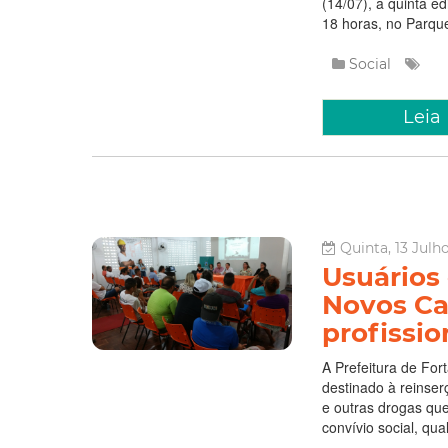
(14/07), a quinta e
18 horas, no Parque
Social
Leia
Quinta, 13 Julh
Usuários
Novos Ca
profissio
A Prefeitura de For
destinado à reinser
e outras drogas que
convívio social, qual