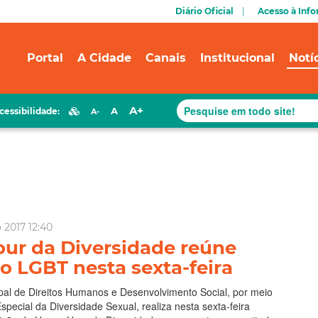
Diário Oficial
Acesso à Inf
Portal
A Cidade
Canais
Institucional
Notí
A+
A
cessibilidade:
A-
 2017 12:40
ur da Diversidade reúne
o LGBT nesta sexta-feira
pal de Direitos Humanos e Desenvolvimento Social, por meio
pecial da Diversidade Sexual, realiza nesta sexta-feira