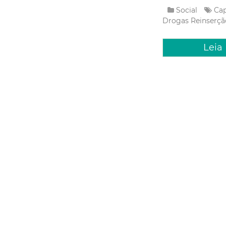
Social
Cap
Drogas
Reinserçã
Leia
Quarta, 12 Julho
Sociedad
particip
assistênc
Usuários, trabalhad
entidades socioassi
encontros para discu
primeiro deles ocorr
Social