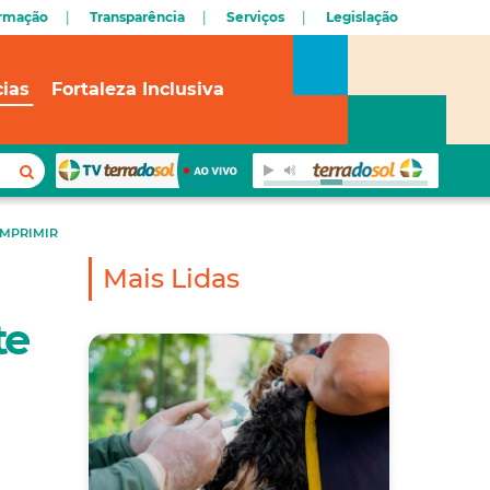
ormação
Transparência
Serviços
Legislação
cias
Fortaleza Inclusiva
IMPRIMIR
Mais Lidas
te