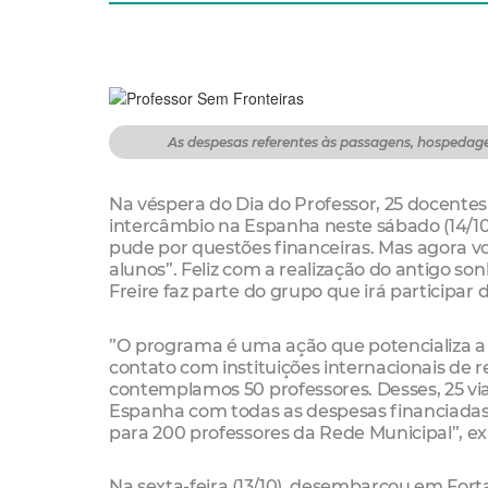
As despesas referentes às passagens, hospedagen
Na véspera do Dia do Professor, 25 docent
intercâmbio na Espanha neste sábado (14/1
pude por questões financeiras. Mas agora vo
alunos”. Feliz com a realização do antigo s
Freire faz parte do grupo que irá participa
”O programa é uma ação que potencializa a 
contato com instituições internacionais de r
contemplamos 50 professores. Desses, 25 via
Espanha com todas as despesas financiadas p
para 200 professores da Rede Municipal”, ex
Na sexta-feira (13/10), desembarcou em Forta