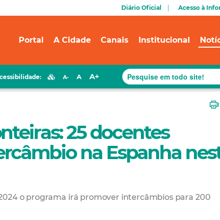
Diário Oficial
Acesso à Inf
Portal
A Cidade
Canais
Institucional
Notí
A+
A
cessibilidade:
A-
nteiras: 25 docentes
ercâmbio na Espanha nes
 2024 o programa irá promover intercâmbios para 200