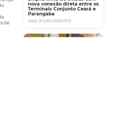
nova conexão direta entre os
do
Terminais Conjunto Ceará e
Parangaba
da
Sexta, 31 Julho 2026 09:12
as de
is,
e da
este
s.
os
 isso
Fiscalização
da
Agefis apreende cerca de
duas toneladas de alimentos
impróprios para consumo
em supermercado de
que
Messejana
imo,
Quinta, 30 Julho 2026 13:01
rias”,