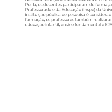
Por lá, os docentes participaram de formaç
Professorado e da Educação (Inspé) da Univ
instituição pública de pesquisa é consider
formação, os professores também realizaram 
educação infantil, ensino fundamental e EJA,
Com visitas escolares (ateliês), workshops, j
entre outras ações, a agenda dos intercamb
Estremadura (UEx), instituição estadual s
da Península Ibérica.
Empolgado com a oportunidade, Lucas Ribeir
”Esse intercâmbio tem se mostrado motivador
meus estudantes brilhando quando disse que
continuar estudando para alcançar seus son
fortalecerá vínculos que transformarão o en
Natureza da Escola de Tempo Integral Profe
“Acredito que a troca de experiências será m
servem de exemplo para outras cidades bras
saber como funciona o sistema de educação d