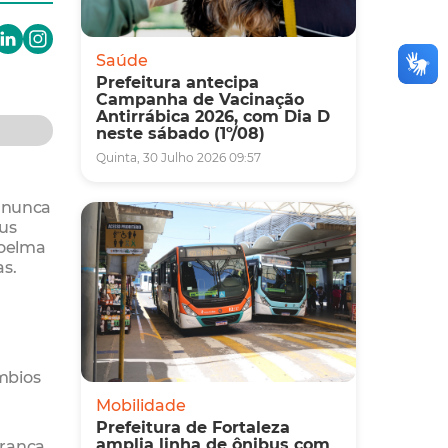
Saúde
Prefeitura antecipa
Campanha de Vacinação
Antirrábica 2026, com Dia D
neste sábado (1º/08)
Quinta, 30 Julho 2026 09:57
m nunca
eus
Joelma
as.
âmbios
Mobilidade
Prefeitura de Fortaleza
amplia linha de ônibus com
França.