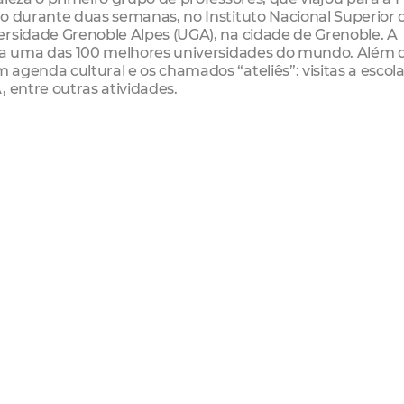
ão durante duas semanas, no Instituto Nacional Superior 
ersidade Grenoble Alpes (UGA), na cidade de Grenoble. A
ada uma das 100 melhores universidades do mundo. Além 
agenda cultural e os chamados “ateliês”: visitas a escol
 entre outras atividades.
ornada de convívio com professores locais, passeios cultura
istas na Espanha ainda incluirá formação na Universidad
ituada na comunidade autónoma da Estremadura, no sudo
o afirma que alunos e colegas estão igualmente ansioso
 para outros professores e estudantes. Eu vi os olhos d
 tinha sido aprovado, sermos inspirações e motivá-los a
hos também é outra vitória desse programa. Sem dúvida,
sino e a aprendizagem”, celebra o professor de Ciências 
ssora Antonieta Cals, no São João do Tauape.
uito rica. Temos projetos extraordinários e precursores 
ileiras e, agora, estrangeiras. Pretendo aprender ao máx
a Espanha e trazer inspirações para minhas práticas diá