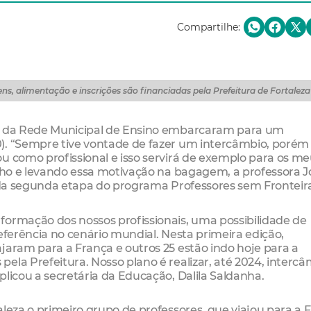
Compartilhe:
s, alimentação e inscrições são financiadas pela Prefeitura de Fortaleza
es da Rede Municipal de Ensino embarcaram para um
0). “Sempre tive vontade de fazer um intercâmbio, poré
u como profissional e isso servirá de exemplo para os m
onho e levando essa motivação na bagagem, a professora 
r da segunda etapa do programa Professores sem Fronteir
formação dos nossos profissionais, uma possibilidade de
eferência no cenário mundial. Nesta primeira edição,
jaram para a França e outros 25 estão indo hoje para a
ela Prefeitura. Nosso plano é realizar, até 2024, interc
plicou a secretária da Educação, Dalila Saldanha.
leza o primeiro grupo de professores, que viajou para a 