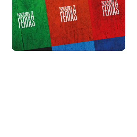
Terça, 26 Janeiro 2021 11:13
Vila das Artes abre curso
sobre criação de
personagem no
audiovisual
A Vila das Artes abre inscrições, por meio da Escola
Pública de Audiovisual, para o curso “Criação de Imagem
de Personagem: O processo e a prática de levantamento
e construção de personagens a partir de acervo pessoal”,
com Isadora Gallas. A atividade, integrante do Programa
de Férias 2...