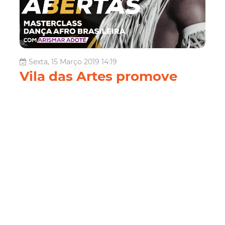
Sexta, 15 Março 2019 14:19
Vila das Artes promove
oficina de Digital Cinema
Package, com Amanda
Pontes
A Vila das Artes realiza, de quarta a sexta-feira (20 a
22/03), a oficina "DCP – Digital Cinema Package", com
Amanda Pontes. São oferecidas 15 vagas a serem
preenchidas por ordem de chegada a partir das 8h do
primeiro dia de atividade. As aulas, uma realização do
Núcleo de Produção Digital...
Cultura
Vila Das Artes
Audiovisual
Oficina