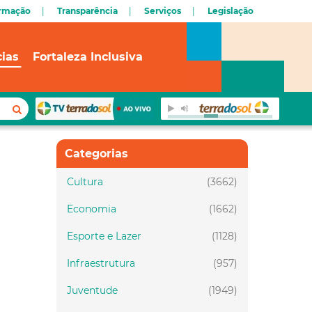
ormação
Transparência
Serviços
Legislação
cias
Fortaleza Inclusiva
Categorias
Cultura
(3662)
Economia
(1662)
Esporte e Lazer
(1128)
Infraestrutura
(957)
Juventude
(1949)