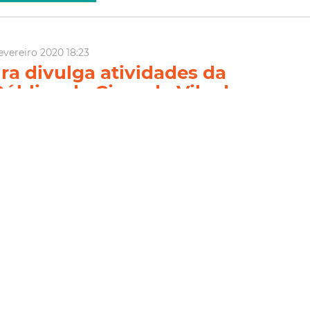
evereiro 2020 18:23
ura divulga atividades da
ública de Circo da Vila das
ortaleza divulga as atividades da Escola Pública de Circo da Vila
 de fevereiro. Seguem com inscrições abertas as oficinas
haçaria" e "Introdução à Lira e Tecido Acrobático". Gratuitas, as
ofertam vagas para candidatos c...
Vila Das Artes
Circo
Oficina
Inscrições
ia Mais
aneiro 2020 16:24