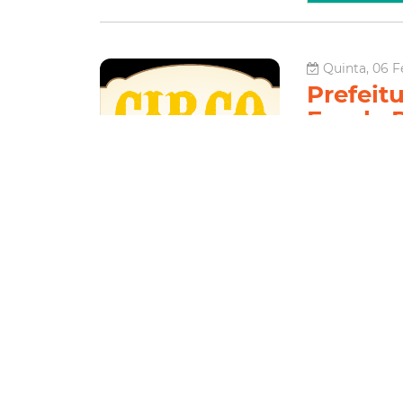
Quinta, 06 F
Prefeit
Escola P
Artes
A Prefeitura de F
das Artes do mês
"Introdução à Pal
duas atividades 
Cultura
Le
Quarta, 15 J