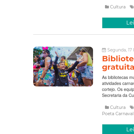
Cultura
Le
Segunda, 17 
Bibliot
gratuit
As bibliotecas m
atividades carna
cortejo. Os equi
Secretaria da Cul
Cultura
Poeta
Carnava
Le