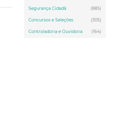
Segurança Cidadã
(885)
Concursos e Seleções
(305)
Controladoria e Ouvidoria
(164)
Servidor
(199)
Fiscalização
(151)
Proteção Animal
(34)
Relações Comunitárias
(10)
Mulheres
(21)
Regionais
(58)
Primeira Infância
(30)