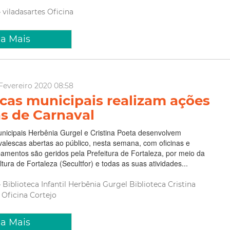
viladasartes
Oficina
ia Mais
Fevereiro 2020 08:58
ecas municipais realizam ações
as de Carnaval
unicipais Herbênia Gurgel e Cristina Poeta desenvolvem
valescas abertas ao público, nesta semana, com oficinas e
pamentos são geridos pela Prefeitura de Fortaleza, por meio da
tura de Fortaleza (Secultfor) e todas as suas atividades...
Biblioteca Infantil Herbênia Gurgel
Biblioteca Cristina
l
Oficina
Cortejo
ia Mais