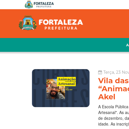
A
Terça, 23 No
Vila da
“Animaç
Akel
A Escola Pública
Artesanal". As a
de dezembro, da
idade. As inscri