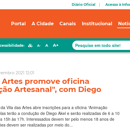
Diário Oficial
Acesso à Inf
Portal
A Cidade
Canais
Institucional
Notí
A+
A
cessibilidade:
A-
vembro 2021 12:01
s Artes promove oficina
ão Artesanal", com Diego
 da Vila das Artes abre inscrições para a oficina “Animação
ulas terão a condução de Diego Akel e serão realizadas de 6 a 10
s 15h às 17h. Interessados devem ter pelo menos 18 anos de
ções devem ser realizadas por meio do...