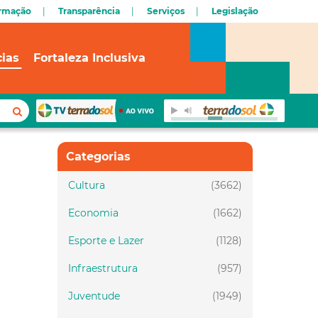
ormação
Transparência
Serviços
Legislação
cias
Fortaleza Inclusiva
Categorias
Cultura
(3662)
Economia
(1662)
Esporte e Lazer
(1128)
Infraestrutura
(957)
Juventude
(1949)