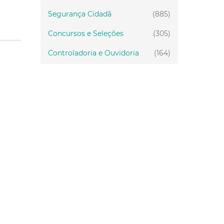
Segurança Cidadã
(885)
Concursos e Seleções
(305)
Controladoria e Ouvidoria
(164)
Servidor
(199)
Fiscalização
(151)
Proteção Animal
(34)
Relações Comunitárias
(10)
Mulheres
(21)
Regionais
(58)
Primeira Infância
(30)