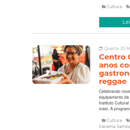
Cultura
Le
Quarta, 20 M
Centro 
anos co
gastron
reggae
Celebrando nove 
equipamento da S
Instituto Cultura
maio. A programa
Cultura
Iracema
Samb