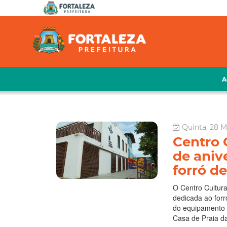
A
Quinta, 28 M
Centro 
de aniv
forró de
O Centro Cultura
dedicada ao for
do equipamento e
Casa de Praia da