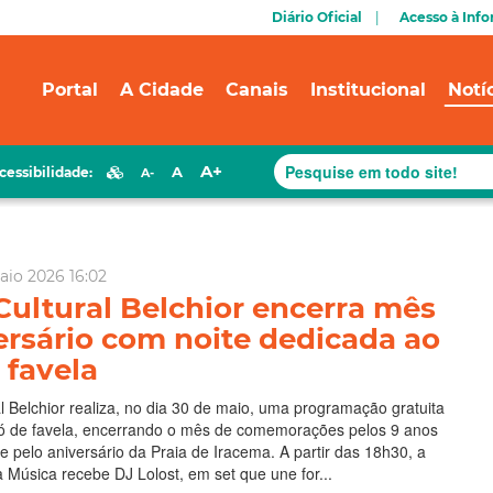
Diário Oficial
Acesso à Inf
Portal
A Cidade
Canais
Institucional
Notí
A+
A
cessibilidade:
A-
aio 2026 16:02
Cultural Belchior encerra mês
ersário com noite dedicada ao
 favela
l Belchior realiza, no dia 30 de maio, uma programação gratuita
ró de favela, encerrando o mês de comemorações pelos 9 anos
 pelo aniversário da Praia de Iracema. A partir das 18h30, a
 Música recebe DJ Lolost, em set que une for...