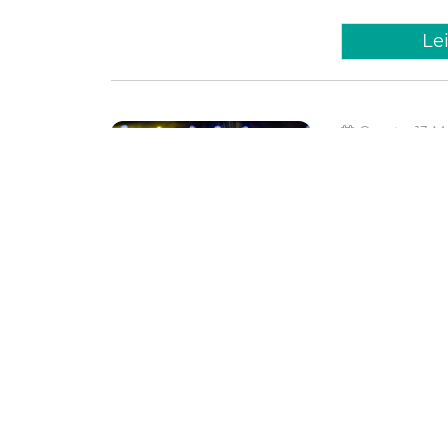
Le
Quarta, 13 M
Centro 
shows, 
encontr
O Centro Cultura
de Fortaleza, po
parceria com o In
da programação d
Cultura
Le