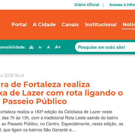
Diário Oficial
Acesso à Inf
Portal
A Cidade
Canais
Institucional
Notí
A+
A
cessibilidade:
A-
o 2018 16:41
ra de Fortaleza realiza
ixa de Lazer com rota ligando o
 Passeio Público
Fortaleza realiza a 183ª edição da Ciclofaixa de Lazer neste
 das 7h às 13h, com a tradicional Rota Leste saindo do bairro
ao Passeio Público, no Centro. Especialmente, nesta edição, as
l, que ligam os bairros São Gerardo e...