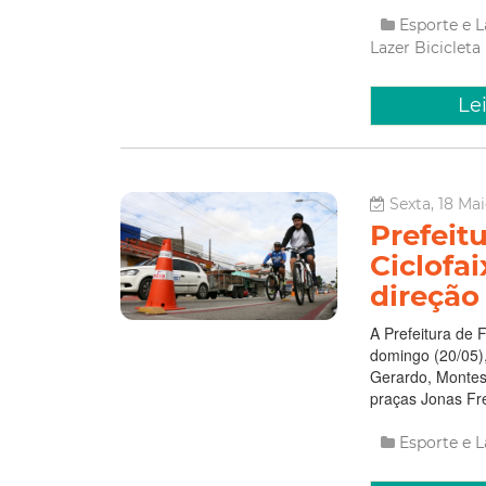
Esporte e 
Lazer
Bicicleta
Le
Sexta, 18 Mai
Prefeitu
Ciclofa
direção
A Prefeitura de 
domingo (20/05),
Gerardo, Montes
praças Jonas Fre
Esporte e 