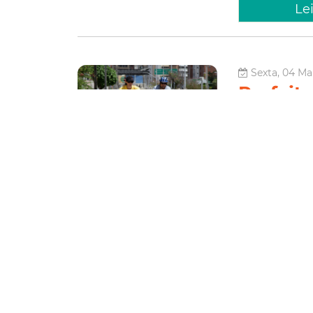
Le
Sexta, 04 Ma
Prefeitu
edição 
A Prefeitura de 
domingo (06/05),
Montese e Cocó 
às 13h, saindo d
Esporte e 
diversão
Le