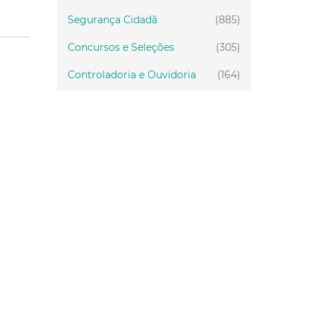
Segurança Cidadã
(885)
Concursos e Seleções
(305)
Controladoria e Ouvidoria
(164)
Servidor
(199)
Fiscalização
(151)
Proteção Animal
(34)
Relações Comunitárias
(10)
Mulheres
(21)
Regionais
(58)
Primeira Infância
(30)