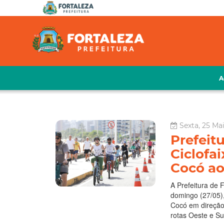
A
Sexta, 25 Mai
Prefeitu
Ciclofa
Cocó ao
A Prefeitura de 
domingo (27/05),
Cocó em direção 
rotas Oeste e Su