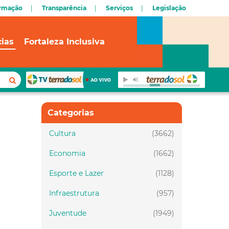
ormação
Transparência
Serviços
Legislação
cias
Fortaleza Inclusiva
Categorias
Cultura
(3662)
Economia
(1662)
Esporte e Lazer
(1128)
Infraestrutura
(957)
Juventude
(1949)