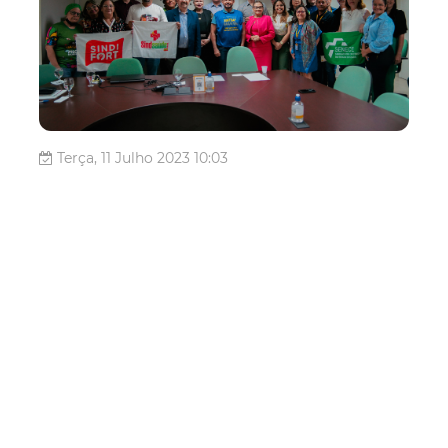
Terça, 11 Julho 2023 10:03
Prefeitura e
representantes da
enfermagem se reúnem
para discutir piso
Representantes da Prefeitura de Fortaleza se reuniram
na tarde de segunda-feira (10/07) com sindicatos da
categoria de Enfermagem na sede da Secretaria do
Planejamento, Orçamento e Gestão (Sepog). O encontro
foi agendado em reunião realizada há uma semana e dá
prosseguimento ao diálog...
Servidor
piso salarial
Enfermagem