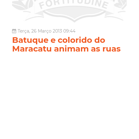
Terça, 26 Março 2013 09:44
Batuque e colorido do
Maracatu animam as ruas
do Centro de Fortaleza
O passo ritmado dos maracatus tomou conta das ruas do
Centro de Fortaleza no final da tarde da segunda-feira
(25/03). Realizado pela Prefeitura Municipal de Fortaleza,
por meio da Secretaria de Cultura, em parceria com a
Associação Cultural das Entidades Carnavalescas do
Estado do Cear...
Fortaleza
25 De Março
Dia Da Abolição Dos
Escravos No Ceará
Libertação Dos Escravos Nos
Ceará
Maracatu
Praça Dos Leões
Secultfor