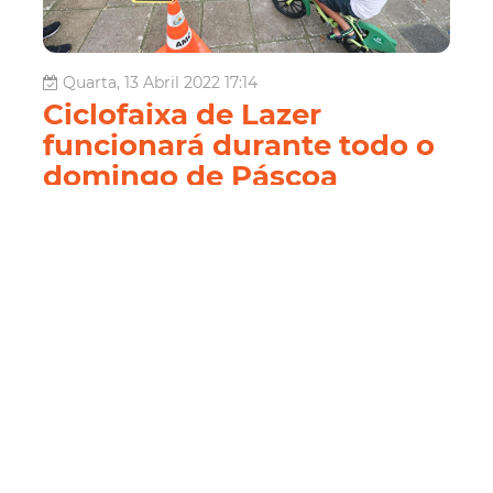
Quarta, 13 Abril 2022 17:14
Ciclofaixa de Lazer
funcionará durante todo o
domingo de Páscoa
No último dia de celebrações do aniversário de 296 anos
de Fortaleza, a Prefeitura ampliou a programação da
Ciclofaixa de Lazer. As três rotas para ciclistas vão estar
disponíveis no horário de 6h às 17h. Toda a família ainda
vai poder aproveitar diversas ações e espetáculos em
pont...
Mobilidade
amc trânsito
Ciclofaixa De Lazer
Aniversário De Fortaleza
Seuma
Etufor
Guarda
Municipal
Secultfor
Leia Mais