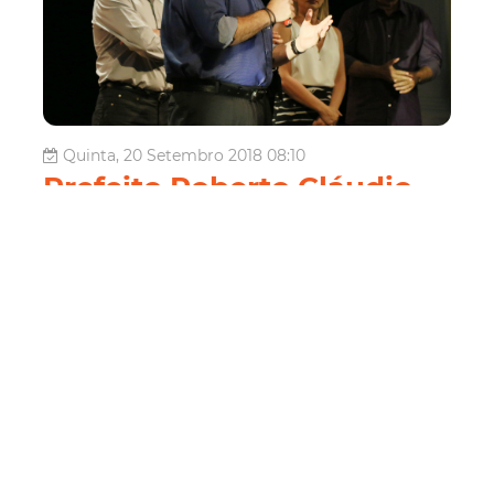
Quinta, 20 Setembro 2018 08:10
Prefeito Roberto Cláudio
reinaugura Teatro São José
O prefeito Roberto Cláudio reinaugurou, na noite desta
quarta-feira (19/09), o Teatro São José. Símbolo da
cultura cearense, o equipamento, tombado como
patrimônio do Município em 1988, recebeu obras de
restauro e diversas novas estruturas. Dentre elas, a
ampliação do espaço em 40%, a con...
Cultura
Secultfor
Seinf
Leia Mais