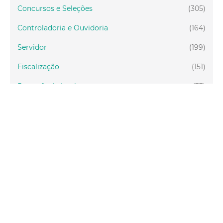
Concursos e Seleções
(305)
Controladoria e Ouvidoria
(164)
Servidor
(199)
Fiscalização
(151)
Proteção Animal
(33)
Relações Comunitárias
(10)
Mulheres
(21)
Regionais
(58)
Primeira Infância
(28)
Mais Lidas