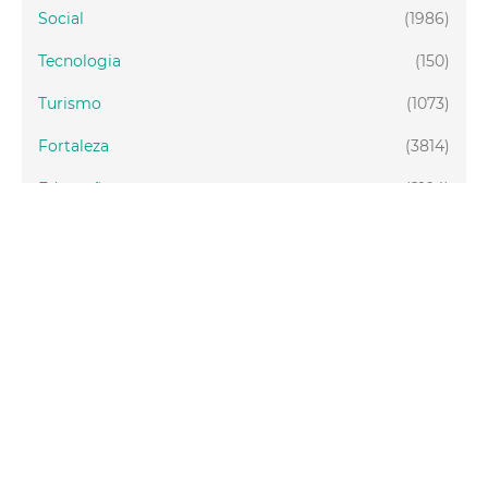
Social
(1986)
Tecnologia
(150)
Turismo
(1073)
Fortaleza
(3814)
Educação
(2104)
Finanças
(289)
Gestão
(1650)
Habitação
(889)
Participação social
(248)
Saúde
(4103)
Segurança Cidadã
(884)
Concursos e Seleções
(305)