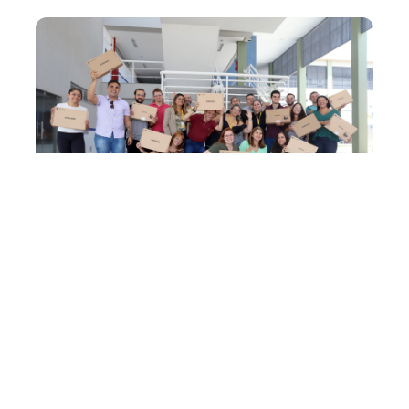
Quinta, 26 Janeiro 2023 17:15
Professores da Rede
Municipal participam do 1°
Encontro Pedagógico 2023
Os professores da Rede Municipal de Ensino, incluindo os
1.822 novos servidores aprovados no concurso público,
participaram, nesta quinta-feira (26/01), do 1° Encontro