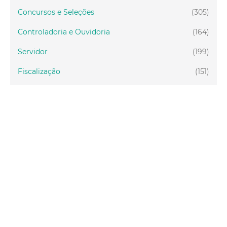
Concursos e Seleções
(305)
Controladoria e Ouvidoria
(164)
Servidor
(199)
Fiscalização
(151)
Proteção Animal
(34)
Relações Comunitárias
(10)
Mulheres
(21)
Regionais
(58)
Primeira Infância
(30)
Mais Lidas