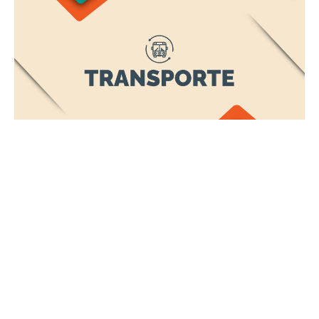
Sexta, 05 Junho 2026 09:30
Etufor convoca motoristas de
aplicativos com placa final 4
para vistoria em junho;
processo pode ser feito on-
line
A Empresa de Transporte Urbano de Fortaleza (Etufor) convoca
os motoristas que atuam por meio de aplicativos de transporte