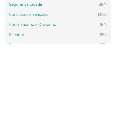
Segurança Cidadã
(884)
Concursos e Seleções
(305)
Controladoria e Ouvidoria
(164)
Servidor
(199)
Fiscalização
(151)
Proteção Animal
(33)
Relações Comunitárias
(10)
Mulheres
(21)
Regionais
(58)
Primeira Infância
(30)