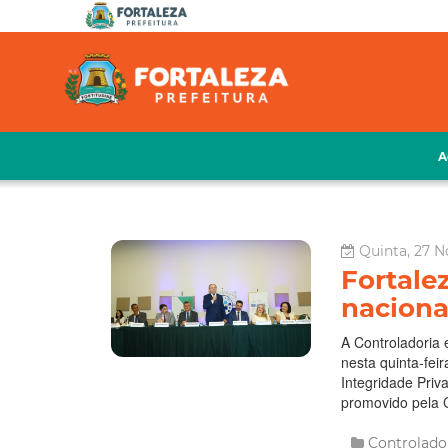
A
Quinta, 27 N
Fortale
naciona
A Controladoria 
nesta quinta-fei
Integridade Priv
promovido pela 
Controlado