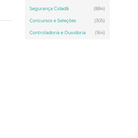
Segurança Cidadã
(884)
Concursos e Seleções
(305)
Controladoria e Ouvidoria
(164)
Servidor
(199)
Fiscalização
(151)
Proteção Animal
(33)
Relações Comunitárias
(10)
Mulheres
(21)
Regionais
(58)
Primeira Infância
(28)