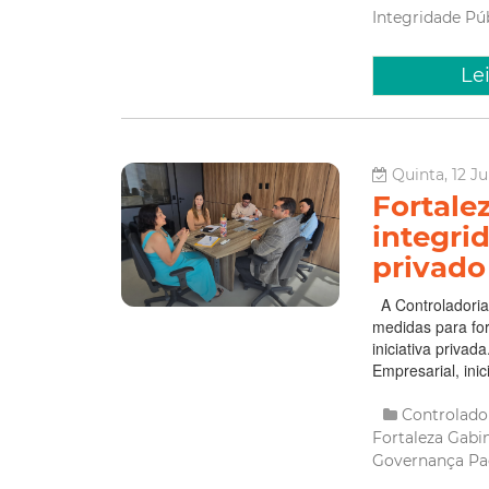
Integridade Pú
Le
Quinta, 12 J
Fortale
integri
privado
A Controladoria
medidas para for
iniciativa priva
Empresarial, inic
Controlado
Fortaleza
Gabi
Governança
Pa