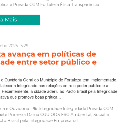
blica e Privada
CGM Fortaleza
Ética
Transparência
ia Mais
unho 2025 15:29
za avança em políticas de
dade entre setor público e
 e Ouvidoria Geral do Município de Fortaleza tem implementado
talecer a integridade nas relações entre o poder público e a
da. Recentemente, a cidade aderiu ao Pacto Brasil pela Integridade
iativa que promove boas prática...
ria e Ouvidoria
Integridade
Integridade Privada
CGM
nete Primeira Dama
CGU
ODS
ESG
Ambiental, Social e
cto Brasil pela Integridade Empresarial