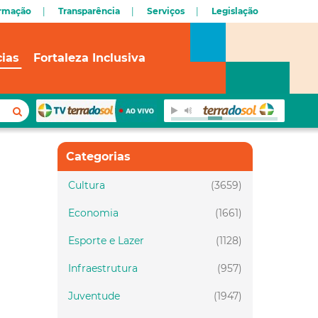
ormação
Transparência
Serviços
Legislação
cias
Fortaleza Inclusiva
Categorias
Cultura
(3659)
Economia
(1661)
Esporte e Lazer
(1128)
Infraestrutura
(957)
Juventude
(1947)