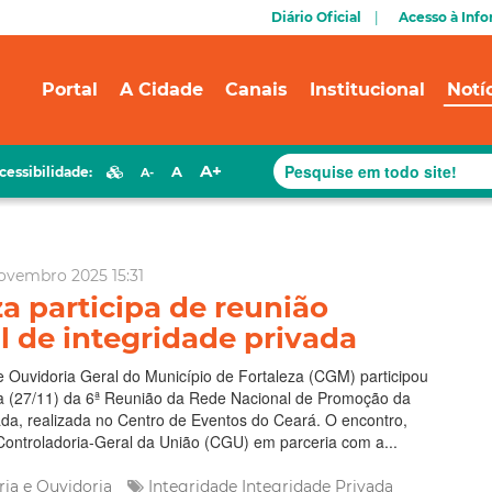
Diário Oficial
Acesso à Inf
Portal
A Cidade
Canais
Institucional
Notí
A+
A
cessibilidade:
A-
ovembro 2025 15:31
za participa de reunião
l de integridade privada
e Ouvidoria Geral do Município de Fortaleza (CGM) participou
ra (27/11) da 6ª Reunião da Rede Nacional de Promoção da
ada, realizada no Centro de Eventos do Ceará. O encontro,
Controladoria-Geral da União (CGU) em parceria com a...
ria e Ouvidoria
Integridade
Integridade Privada