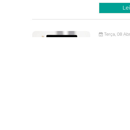
Le
Terça, 08 Abr
Prefeit
formaçã
em cont
A Prefeitura de 
competências téc
Controle Interno
Município (CGM) 
Controlado
Educação Con
Integridade
Ge
Le