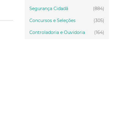
Segurança Cidadã
(884)
Concursos e Seleções
(305)
Controladoria e Ouvidoria
(164)
Servidor
(199)
Fiscalização
(151)
Proteção Animal
(33)
Relações Comunitárias
(10)
Mulheres
(21)
Regionais
(58)
Primeira Infância
(28)