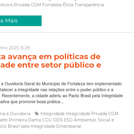
blica e Privada
CGM Fortaleza
Ética
Transparência
ia Mais
unho 2025 15:29
za avança em políticas de
dade entre setor público e
 e Ouvidoria Geral do Município de Fortaleza tem implementado
talecer a integridade nas relações entre o poder público e a
da. Recentemente, a cidade aderiu ao Pacto Brasil pela Integridade
iativa que promove boas prática...
ria e Ouvidoria
Integridade
Integridade Privada
CGM
nete Primeira Dama
CGU
ODS
ESG
Ambiental, Social e
cto Brasil pela Integridade Empresarial