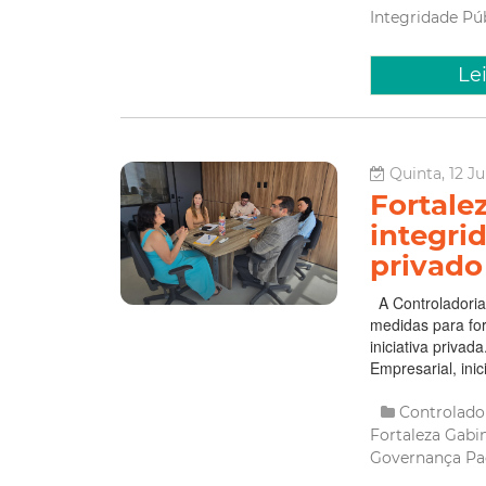
Integridade Pú
Le
Quinta, 12 J
Fortale
integri
privado
A Controladoria
medidas para for
iniciativa priva
Empresarial, inic
Controlado
Fortaleza
Gabi
Governança
Pa