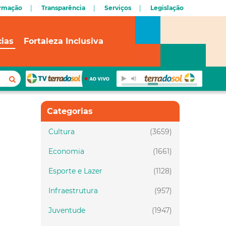
ormação
Transparência
Serviços
Legislação
cias
Fortaleza Inclusiva
Categorias
Cultura
(3659)
Economia
(1661)
Esporte e Lazer
(1128)
Infraestrutura
(957)
Juventude
(1947)