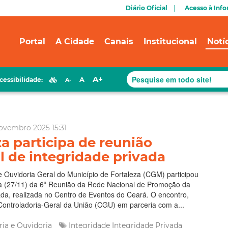
Diário Oficial
Acesso à Inf
Portal
A Cidade
Canais
Institucional
Notí
A+
A
cessibilidade:
A-
ovembro 2025 15:31
za participa de reunião
l de integridade privada
e Ouvidoria Geral do Município de Fortaleza (CGM) participou
ra (27/11) da 6ª Reunião da Rede Nacional de Promoção da
ada, realizada no Centro de Eventos do Ceará. O encontro,
Controladoria-Geral da União (CGU) em parceria com a...
ria e Ouvidoria
Integridade
Integridade Privada