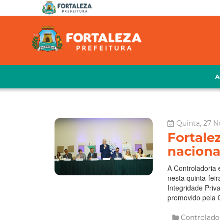
A
Quinta, 27 N
Fortale
naciona
A Controladoria 
nesta quinta-fei
Integridade Priv
promovido pela 
Controlado