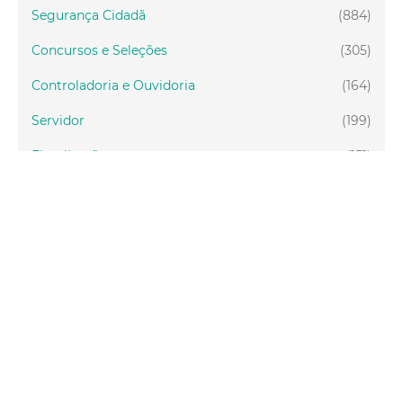
Segurança Cidadã
(884)
Concursos e Seleções
(305)
Controladoria e Ouvidoria
(164)
Servidor
(199)
Fiscalização
(151)
Proteção Animal
(33)
Relações Comunitárias
(10)
Mulheres
(21)
Regionais
(58)
Primeira Infância
(30)