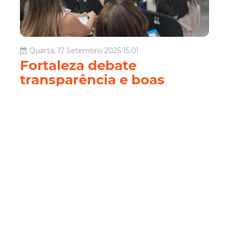
Quarta, 17 Setembro 2025 15:01
Fortaleza debate
transparência e boas
práticas na gestão pública
em fórum municipal
A Controladoria e Ouvidoria Geral do Município (CGM)
promoveu, nesta quarta-feira (17/09), o II Fórum
Municipal de Controle Interno, reunindo cerca de 100
servidores e colaboradores de diversos órgãos da
Prefeitura de Fortaleza para discutir o tema A
Transparência como mecanismo da boa govern...
Controladoria e Ouvidoria
Programa de
Educação Continuada
PECCIGOV
Pmf
Cgm
CGM
Fortaleza
Transparência
boas práticas
Controle