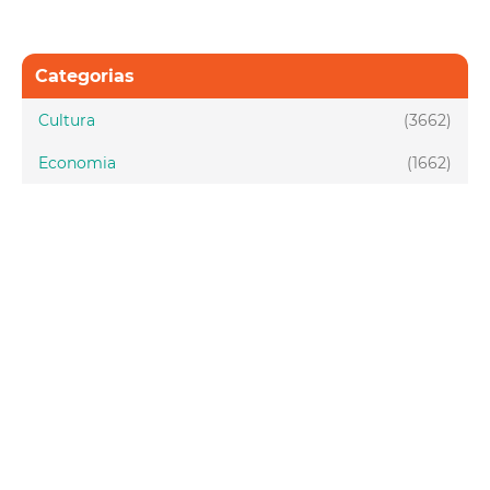
Categorias
Cultura
(3662)
Economia
(1662)
Esporte e Lazer
(1128)
Infraestrutura
(957)
Juventude
(1949)
Meio ambiente
(1437)
Mobilidade
(2877)
Social
(1988)
Tecnologia
(150)