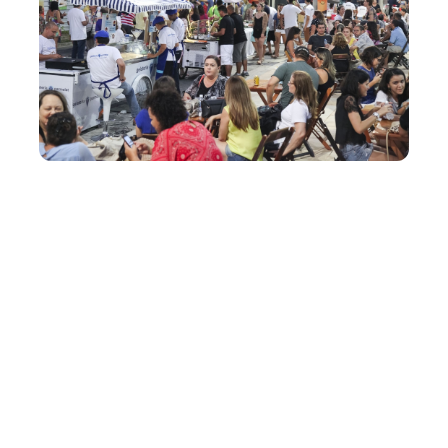
Quarta, 08 Julho 2015 06:01
Secultfor tira dúvidas
sobre editais Fortaleza
Criativa e Comida de Rua
nesta quinta-feira
Interessados em se inscrever nos editais Comida de Rua
2015 e Prêmio Fortaleza Criativa 2015 estão convidados
a participar da leitura pública da minuta dos editais, que
acontecerá nesta quinta-feira (9/7), a partir das 14 horas,
no Teatro Antonieta Noro...