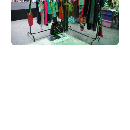
Quarta, 28 Dezembro 2016 10:22
Programa de Ações
Culturais divulga resultado
preliminar do Edital de
Moda e Cultura Digital
A Prefeitura de Fortaleza, por meio da Secretaria
Municipal da Cultura (Secultfor), torna público o resultado
preliminar do Edital de Apoio Financeiro à Produção e
Publicação em Artes 2016 – Lote 2 (Moda e Cultura
Digital). A seleção faz parte do Programa de Ações
Culturais de Fortalez...