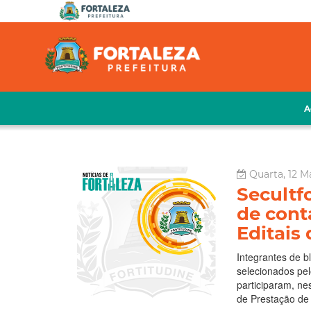
A
Quarta, 12 M
Secultfo
de cont
Editais
Integrantes de b
selecionados pel
participaram, nes
de Prestação de 