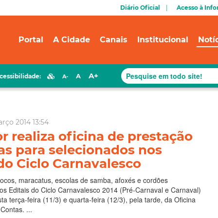
Diário Oficial
Acesso à Inf
Portal
A Cidade
Canais
Institucional
Notí
A+
A
cessibilidade:
A-
arço 2014 13:54
r realiza oficina de prestação
as para selecionados nos
 do Ciclo Carnavalesco
locos, maracatus, escolas de samba, afoxés e cordões
os Editais do Ciclo Carnavalesco 2014 (Pré-Carnaval e Carnaval)
ta terça-feira (11/3) e quarta-feira (12/3), pela tarde, da Oficina
Contas. ...