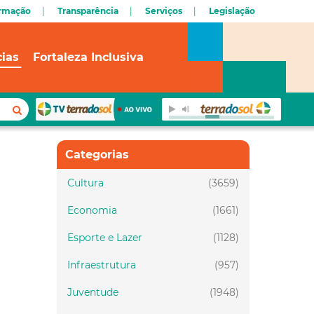
ormação
Transparência
Serviços
Legislação
cias
Fortaleza Inclusiva
Categorias
Cultura
(3659)
Economia
(1661)
Esporte e Lazer
(1128)
Infraestrutura
(957)
Juventude
(1948)