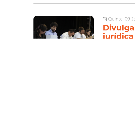
Quinta, 09 J
Divulga
jurídica
A Secretaria de C
inabilitados para
nesta quarta-fei
inabilitados terão
Turismo
Le
Terça, 07 Jan
Divulga