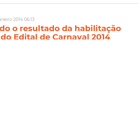
aneiro 2014 06:13
do o resultado da habilitação
 do Edital de Carnaval 2014
ultura de Fortaleza torna pública a lista dos habilitados e
 o Edital de Carnaval 2014. A habilitação jurídica aconteceu na
ra (8), sede da Secretaria de Cultura de Fortaleza. Candidatos
 até...
Carnaval
Edital
ia Mais
eiro 2014 13:47
do o resultado da habilitação