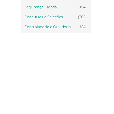
Segurança Cidadã
(884)
Concursos e Seleções
(305)
Controladoria e Ouvidoria
(164)
Servidor
(199)
Fiscalização
(151)
Proteção Animal
(33)
Relações Comunitárias
(10)
Mulheres
(21)
Regionais
(58)
Primeira Infância
(30)