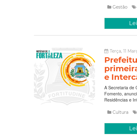
Gestão
Le
Terça, 11 Mar
Prefeit
primeir
e Inter
A Secretaria de 
Fomento, anuncia
Residências e Int
Cultura
Le