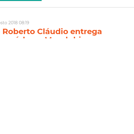
osto 2018 08:19
o Roberto Cláudio entrega
de saúde no Mondubim
to Cláudio, ao lado da secretária municipal da Saúde, Joana
, nesta segunda-feira (13/8), no bairro Mondubim, o Posto de
do Régis Monte Jucá, que vai atender cerca de 22 mil moradores
ubim e Planalto Ayrton Senna (Regional...
Regional V
Sms
Atenção Primária
ia Mais
sto 2018 16:21
ura de Fortaleza inaugura