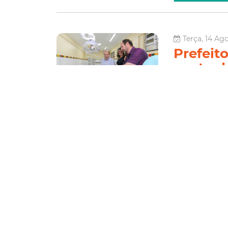
Terça, 14 Ag
Prefeit
posto 
O prefeito Rober
Maciel, entregou
Saúde Dr. Eduar
dos bairros Mond
Saúde
Le
Sexta, 10 Ago
Prefeit