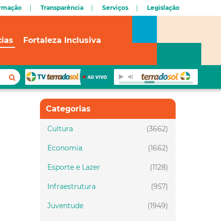
ormação
Transparência
Serviços
Legislação
cias
Fortaleza Inclusiva
Categorias
Cultura
(3662)
Economia
(1662)
Esporte e Lazer
(1128)
Infraestrutura
(957)
Juventude
(1949)