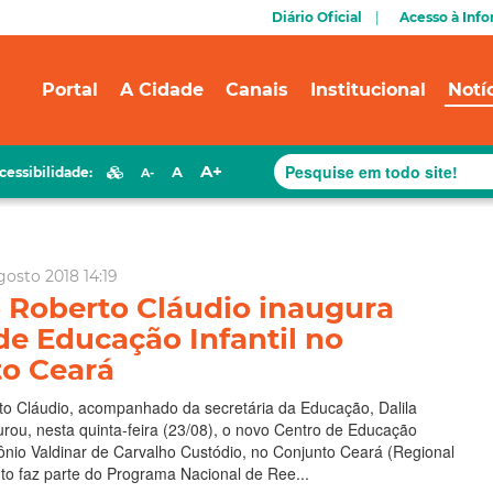
Diário Oficial
Acesso à Inf
Portal
A Cidade
Canais
Institucional
Notí
A+
A
cessibilidade:
A-
gosto 2018 14:19
o Roberto Cláudio inaugura
de Educação Infantil no
o Ceará
to Cláudio, acompanhado da secretária da Educação, Dalila
rou, nesta quinta-feira (23/08), o novo Centro de Educação
ntônio Valdinar de Carvalho Custódio, no Conjunto Ceará (Regional
to faz parte do Programa Nacional de Ree...