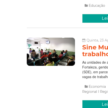
Educação
Le
Quinta, 23 A
Sine Mu
trabalh
As unidades de a
Fortaleza, gerid
(SDE), em parcer
vagas de trabalh
Economia
Regional I
Regi
Le