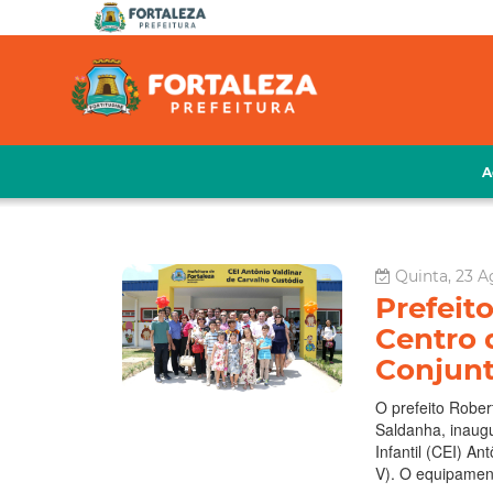
A
Quinta, 23 A
Prefeit
Centro 
Conjunt
O prefeito Rober
Saldanha, inaugu
Infantil (CEI) A
V). O equipamen