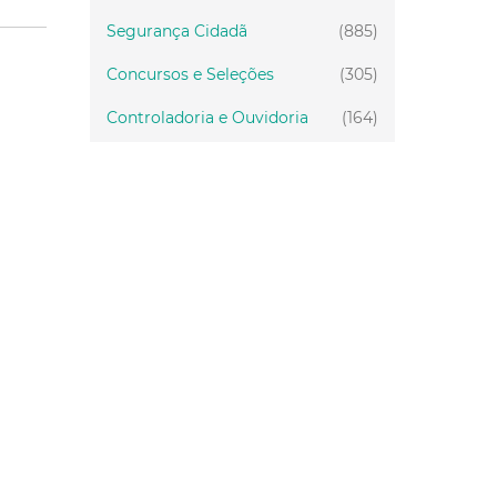
Segurança Cidadã
(885)
Concursos e Seleções
(305)
Controladoria e Ouvidoria
(164)
Servidor
(199)
Fiscalização
(151)
Proteção Animal
(34)
Relações Comunitárias
(10)
Mulheres
(21)
Regionais
(58)
Primeira Infância
(30)