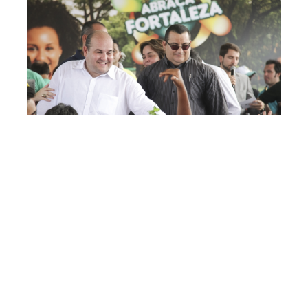
Sábado, 23 Novembro 2013 12:39
“Abraça Fortaleza” tem sua
terceira edição no
Jangurussu
A Prefeitura de Fortaleza realizou neste sábado, 23 de
novembro, mais uma edição do projeto mensal “Abraça
Fortaleza”, que leva diversos serviços gratuitos para a