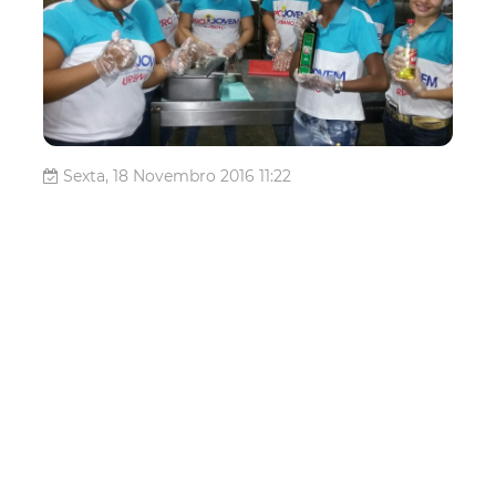
Sexta, 18 Novembro 2016 11:22
Prefeitura de Fortaleza
promove formatura dos
alunos do Projovem
Urbano neste sábado
A Prefeitura de Fortaleza, por meio da Coordenadoria
Especial de Políticas Públicas de Juventude promove,
neste sábado (19/11), a solenidade de formatura para
certificação de 694 alunos que participaram do Programa
Nacional de Inclusão de Jovens (ProJovem Urbano
Fortaleza), no período de ab...
Juventude
Projovem
Projovem Urbano