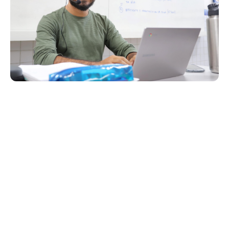
Segunda, 25 Agosto 2025 08:31
Prefeitura de Fortaleza lança
plataforma Professor Online
para modernizar a rotina
docente
A Prefeitura de Fortaleza, por meio da Secretaria Municipal da
Educação (SME), lançou, nesta segunda-feira (25/8), a primeira
versão da plataforma Professor Online. O sistema digital marca
um novo passo na modernização da Rede Municipal de Ensino,
reunindo em um só ambiente virtual recursos...