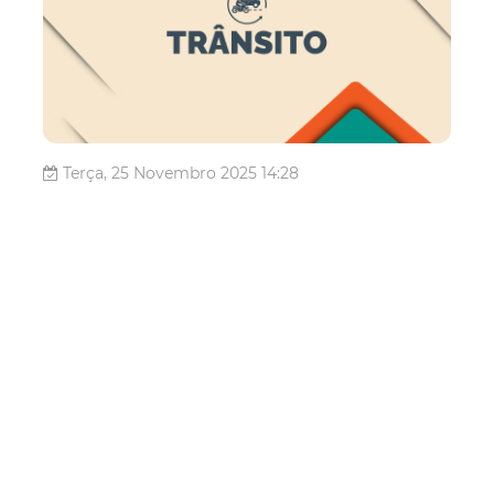
Terça, 25 Novembro 2025 14:28
AMC moderniza rede
semafórica com
substituição de cabos de
cobre por alumínio
A Prefeitura de Fortaleza, por meio da Autarquia
Municipal de Trânsito e Cidadania (AMC), está
modernizando a rede semafórica ao substituir cabos de
cobre por alumínio, como estratégia para inibir furtos e
fortalecer a segurança viária. De janeiro a outubro deste
ano, 112 semáforos já receb...
Mobilidade
Trânsito
Amc
Mobilidade