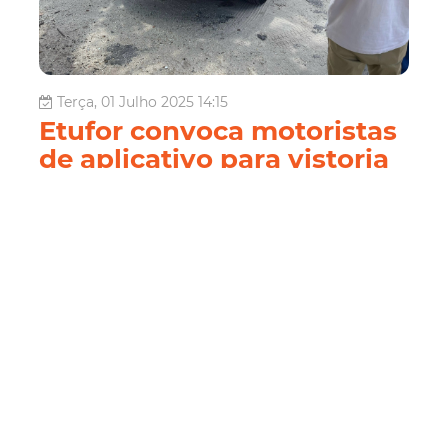
Terça, 01 Julho 2025 14:15
Etufor convoca motoristas
de aplicativo para vistoria
de veículos com final de
placa 5 no mês de julho
A Empresa de Transporte Urbano de Fortaleza (Etufor)
convoca os motoristas que atuam por meio de aplicativos
de transporte a realizarem a vistoria anual obrigatória dos
veículos com final de placa 5 ao longo do mês de julho. O
procedimento é essencial para garantir a regularização e
seguranç...
Mobilidade
Mobilidade
Etufor
Motoristas de
Aplicativos
vistorias
placa 5
julho