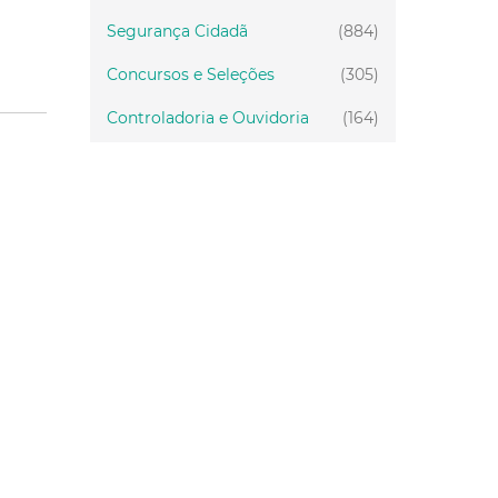
Segurança Cidadã
(884)
Concursos e Seleções
(305)
Controladoria e Ouvidoria
(164)
Servidor
(199)
Fiscalização
(151)
Proteção Animal
(33)
Relações Comunitárias
(10)
Mulheres
(21)
Regionais
(58)
Primeira Infância
(30)