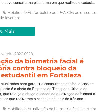
nte deve consultar na plataforma em que realizou o cadast...
e
Mobilidade
Etufor
boleto do IPVA
50% de desconto
 de fevereiro
ia Mais
evereiro 2026 09:18
ação da biometria facial é
ória contra bloqueio da
a estudantil em Fortaleza
atualizados para garantir a continuidade dos benefícios da
til: este é o alerta da Empresa de Transporte Urbano de
r), que reforça a obrigatoriedade da atualização da biometria
dantes que realizaram o cadastro há mais de três ano...
e
Mobilidade
Atualização da biometria facial
carteira