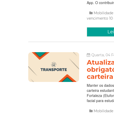
App. O contribui
Mobilidad
vencimento
10
Le
Quarta, 04 F
Atualiz
obrigat
carteir
Manter os dados 
carteira estudan
Fortaleza (Etufo
facial para estu
Mobilidad