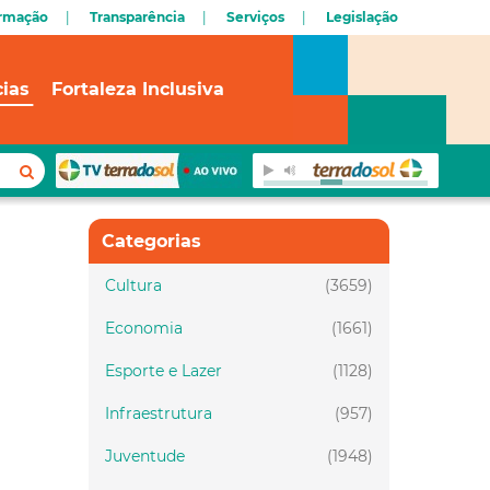
ormação
Transparência
Serviços
Legislação
cias
Fortaleza Inclusiva
Categorias
Cultura
(3659)
Economia
(1661)
Esporte e Lazer
(1128)
Infraestrutura
(957)
Juventude
(1948)