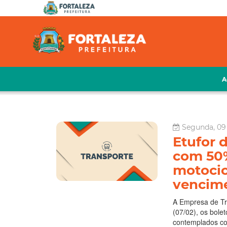
A
Segunda, 09 
Etufor 
com 50%
motocicl
vencime
A Empresa de Tra
(07/02), os bole
contemplados co