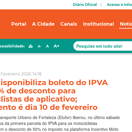
Diário Oficial
Acesso à Inf
Portal
A Cidade
Canais
Institucional
Notí
A+
A
cessibilidade:
A-
Fevereiro 2026 14:18
disponibiliza boleto do IPVA
 de desconto para
istas de aplicativo;
nto é dia 10 de fevereiro
nsporte Urbano de Fortaleza (Etufor) liberou, no último sábado
tos da primeira parcela do IPVA para os motociclistas
m o desconto de 50% no imposto na plataforma Incentivo Moto