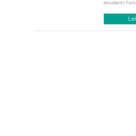
estudantil
Fort
Le
Quinta, 22 J
Etufor 
gratuid
da Prai
Neste sábado (2
(Etufor) realiza
Iracema, com 50 
público urbano d
Mobilidad
acessível
Etufo
Le