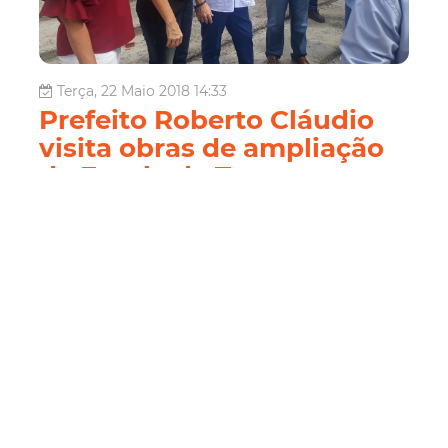
Terça, 22 Maio 2018 14:33
Prefeito Roberto Cláudio
visita obras de ampliação
da Escola de Tempo
Integral Professora
Antonieta Cals
O prefeito Roberto Cláudio, acompanhado da secretária
de educação, Dalila Saldanha, visitou, na manhã desta
terça-feira (22/05), as obras de reforma e ampliação da
Escola de Tempo Integral Professora Antonieta Cals, no
bairro São João do Tauape (Regional II). A reforma
contempla a con...
Educação
Sme
Seinf
Regional Ii