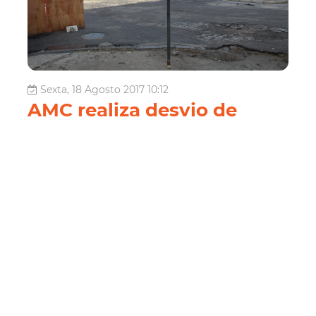
Sexta, 18 Agosto 2017 10:12
AMC realiza desvio de
tráfego para viabilizar obra
de requalificação da Av.
Alberto Nepomuceno
A Autarquia Municipal de Trânsito e Cidadania (AMC)
iniciou o bloqueio, no último sábado (19/08), do
cruzamento da rua Castro e Silva com a Av. Conde D’eu,
para viabilizar as obras de requalificação da Av. Alberto
Nepomuceno. Agentes de trânsito darão suporte
operacional à intervenção, q...
Mobilidade
Infraestrutura
Seinf
Centro