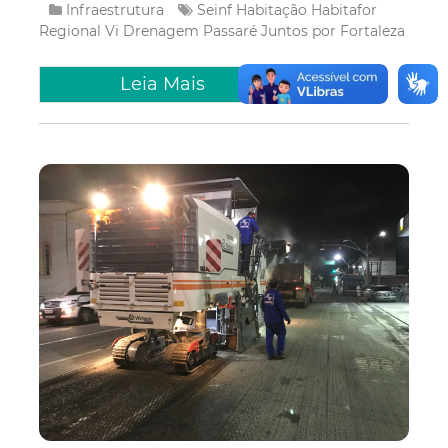
Infraestrutura
Seinf
Habitação
Habitafor
Regional Vi
Drenagem
Passaré
Juntos por Fortaleza
Leia Mais