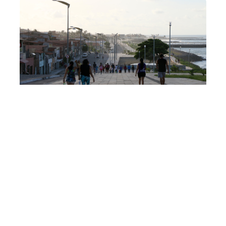
Quinta, 08 Março 2018 14:09
Prefeitura de Fortaleza
inicia obras da 2ª Etapa do
Vila do Mar
O prefeito Roberto Cláudio, acompanhado do governador
Camilo Santana e do presidente do Congresso Nacional,
Eunício Oliveira, assina neste sábado (17/03), às 9h, a
ordem de serviço para o início da 2ª etapa das obras da
urbanização do Vila do Mar, no Cristo Redentor (Regional