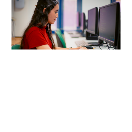
Segunda, 27 Novembro 2023 16:54
Juventude Digital
disponibiliza mil vagas
para cursos gratuitos de
tecnologia
O Juventude Digital (JD) está com inscrições abertas para
mil vagas em cursos gratuitos de tecnologia até o dia 03
de dezembro. As formações abordam desenvolvimento