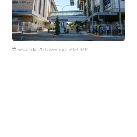
Segunda, 20 Dezembro 2021 11:04
IJF ressalta a prevenção de
queimaduras durante o
período de festas e férias
escolares
Com a chegada das confraternizações de Natal e
Réveillon e das férias escolares de dezembro e janeiro, a
rotina de muitas famílias se transforma. Para aproveitar
com segurança os momentos de lazer, alguns cuidados
permanecem sendo indispensáveis, como a prevenção de
queimaduras. De a...