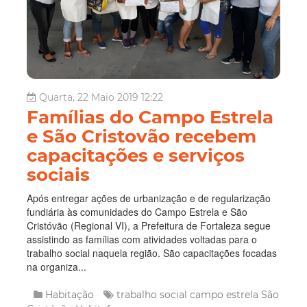
Quarta, 22 Maio 2019 12:22
Famílias do Campo Estrela
e São Cristovão recebem
capacitações e serviços
sociais
Após entregar ações de urbanização e de regularização
fundiária às comunidades do Campo Estrela e São
Cristóvão (Regional VI), a Prefeitura de Fortaleza segue
assistindo as famílias com atividades voltadas para o
trabalho social naquela região. São capacitações focadas
na organiza...
Habitação
trabalho social
campo estrela
São