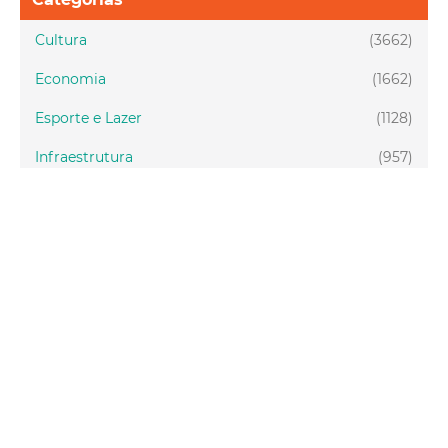
Cultura
(3662)
Economia
(1662)
Esporte e Lazer
(1128)
Infraestrutura
(957)
Juventude
(1949)
Meio ambiente
(1437)
Mobilidade
(2877)
Social
(1988)
Tecnologia
(150)
Turismo
(1073)
Fortaleza
(3814)