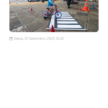
Sexta, 01 Setembro 2023 13:43
Cidade da Criança recebe
atrações da Ciclofaixa de
Lazer
A Cidade da Criança, localizada no Centro, receberá
diversas atividades educativas da Ciclofaixa de Lazer
neste domingo (03/09). O parque é um dos pontos de
apoio do tradicional evento ciclístico oferecido pela
Prefeitura de Fortaleza para incentivar o uso da bicicleta
em três rotas disponívei...
Mobilidade
amc trânsito
Ciclofaixa De Lazer
Mobilidade Urbana