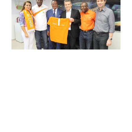
Domingo, 30 Março 2014 16:28
Representantes da Costa
do Marfim e do Canadá
conhecem preparativos do
Ceará para a Copa 2014
Com a Copa do Mundo chegando mais perto, Fortaleza
entra no momento de preparativos para o evento. Nesta
sexta-feira, a capital cearense foi visitada por duas
delegações estrangeiras em preparação para o Mundial