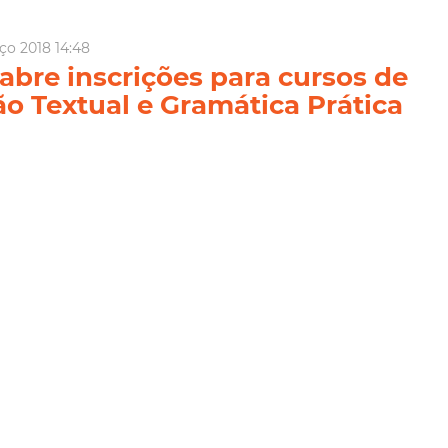
rço 2018 14:48
abre inscrições para cursos de
o Textual e Gramática Prática
Fortaleza, por meio do Instituto Municipal de Desenvolvimento de
s (Imparh), abre inscrições para os cursos de Produção
a Portuguesa e Gramática Prática da Língua Inglesa. No total,
vagas. As inscrições podem ser feitas até ...
Imparh
Educação
Cursos de Extensão
ia Mais
14:41
da seleção para médicos
s se encerram neste