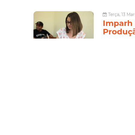
Terça, 13 Ma
Imparh 
Produçã
A Prefeitura de 
Recursos Humano
Textual da Língu
são ofertadas 60 
Educação
Le
Sexta, 02 Março 2018 
Inscrições 
veterinário