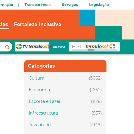
ormação
Transparência
Serviços
Legislação
cias
Fortaleza Inclusiva
Categorias
Cultura
(3662)
Economia
(1662)
Esporte e Lazer
(1128)
Infraestrutura
(957)
Juventude
(1949)