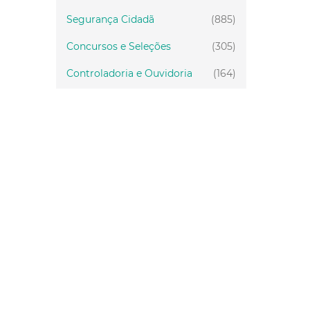
Segurança Cidadã
(885)
Concursos e Seleções
(305)
Controladoria e Ouvidoria
(164)
Servidor
(199)
Fiscalização
(151)
Proteção Animal
(34)
Relações Comunitárias
(10)
Mulheres
(21)
Regionais
(58)
Primeira Infância
(30)