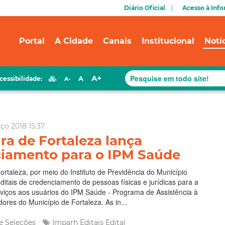
Diário Oficial
Acesso à Inf
Portal
A Cidade
Canais
Institucional
Notí
A+
A
cessibilidade:
A-
ço 2018 15:37
ura de Fortaleza lança
iamento para o IPM Saúde
Fortaleza, por meio do Instituto de Previdência do Município
editais de credenciamento de pessoas físicas e jurídicas para a
viços aos usuários do IPM Saúde - Programa de Assistência à
ores do Município de Fortaleza. As in...
e Seleções
Imparh
Editais
Edital