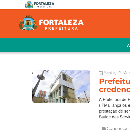
A
Sexta, 16 Mar
Prefeit
credenc
A Prefeitura de 
(IPM), lança os 
prestação de ser
Saúde dos Servid
Concursos 