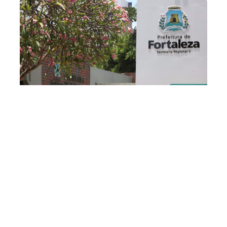
Sexta, 05 Outubro 2018 13:58
Prefeitura cadastra
ambulantes para o
Evangelizar é Preciso
A Prefeitura Municipal de Fortaleza, por meio da
Secretaria Regional II, realizará o cadastro dos
profissionais ambulantes que desejam comercializar
alimentos, bebidas e artigos religiosos, em barracas e