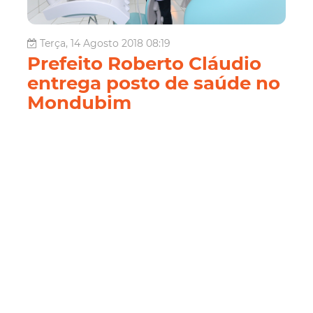
Terça, 14 Agosto 2018 08:19
Prefeito Roberto Cláudio
entrega posto de saúde no
Mondubim
O prefeito Roberto Cláudio, ao lado da secretária
municipal da Saúde, Joana Maciel, entregou, nesta
segunda-feira (13/8), no bairro Mondubim, o Posto de
Saúde Dr. Eduardo Régis Monte Jucá, que vai atender
cerca de 22 mil moradores dos bairros Mondubim e
Planalto Ayrton Senna (Regional...
Saúde
Regional V
Sms
Atenção Primária
Leia Mais