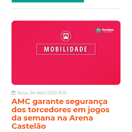
Terça, 04 Abril 2023 16:51
AMC garante segurança
dos torcedores em jogos
da semana na Arena
Castelão